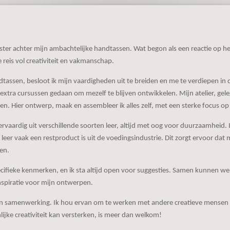
ster achter mijn ambachtelijke handtassen. Wat begon als een reactie op h
e reis vol creativiteit en vakmanschap.
assen, besloot ik mijn vaardigheden uit te breiden en me te verdiepen in de
extra cursussen gedaan om mezelf te blijven ontwikkelen. Mijn atelier, ge
n. Hier ontwerp, maak en assembleer ik alles zelf, met een sterke focus o
ervaardig uit verschillende soorten leer, altijd met oog voor duurzaamheid. I
eer vaak een restproduct is uit de voedingsindustrie. Dit zorgt ervoor dat m
en.
ecifieke kenmerken, en ik sta altijd open voor suggesties. Samen kunnen we
spiratie voor mijn ontwerpen.
an samenwerking. Ik hou ervan om te werken met andere creatieve mensen 
jke creativiteit kan versterken, is meer dan welkom!