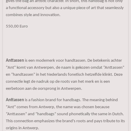
gives the bag an artistic character. In short, this handbag is not only
a functional accessory but also a unique piece of art that seamlessly
combines style and innovation.
550,00 Euro
Anttassen
is een modemerk voor handtassen. De betekenis achter
"Ant" komt van Antwerpen, de naam is gekozen omdat “Anttassen”
en “handtassen” in het Nederlands fonetisch hetzelfde klinkt. Deze
connectie legt de nadruk op de roots van het merk en is een
eerbetoon aan de oorsprong in Antwerpen.
Anttassen
is a fashion brand for handbags. The meaning behind
"Ant" comes from Antwerp, the name was chosen because
“Anttassen” and “handbags” sound phonetically the same in Dutch.
This connection emphasizes the brand's roots and pays tribute to its
origins in Antwerp.